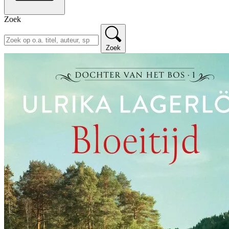
Zoek
Zoek