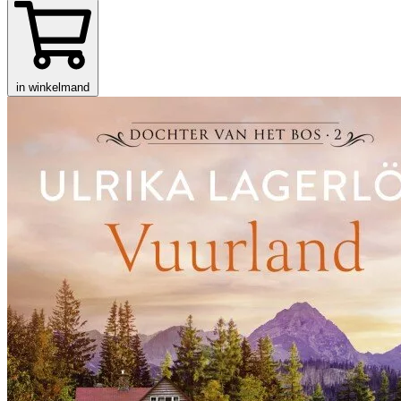
in winkelmand