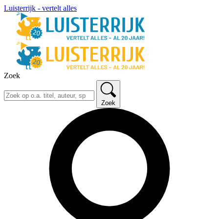
Luisterrijk - vertelt alles
Zoek
Zoek