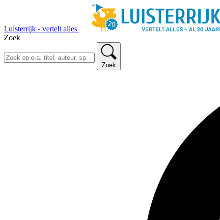
Luisterrijk - vertelt alles
Zoek
Zoek