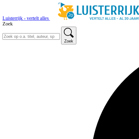
Luisterrijk - vertelt alles
Zoek
Zoek