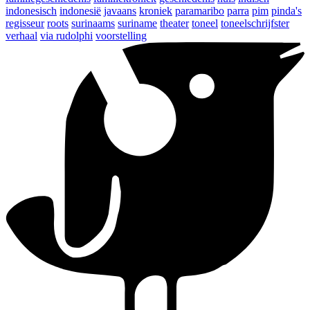
indonesisch
indonesië
javaans
kroniek
paramaribo
parra
pim
pinda's
regisseur
roots
surinaams
suriname
theater
toneel
toneelschrijfster
verhaal
via rudolphi
voorstelling