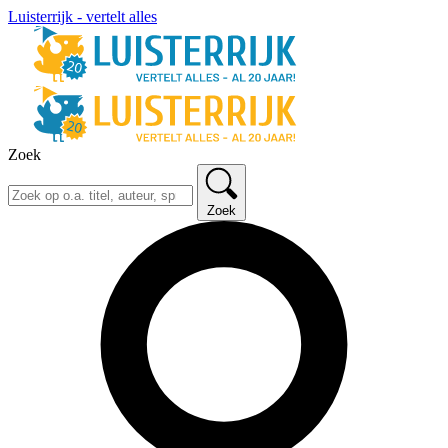
Luisterrijk - vertelt alles
Zoek
Zoek