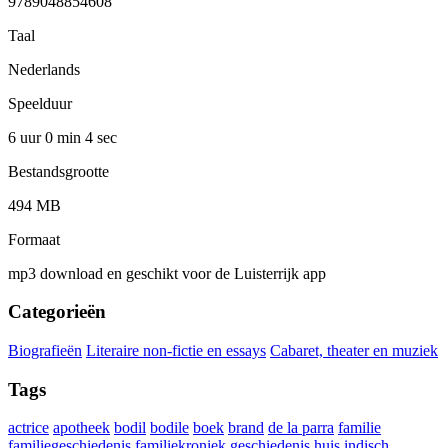
9789048854608
Taal
Nederlands
Speelduur
6 uur 0 min
4 sec
Bestandsgrootte
494 MB
Formaat
mp3 download en geschikt voor de Luisterrijk app
Categorieën
Biografieën
Literaire non-fictie en essays
Cabaret, theater en muziek
Tags
actrice
apotheek
bodil
bodile
boek
brand
de la parra
familie
familiegeschiedenis
familiekroniek
geschiedenis
huis
indisch