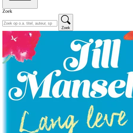
Zoek
Zoek