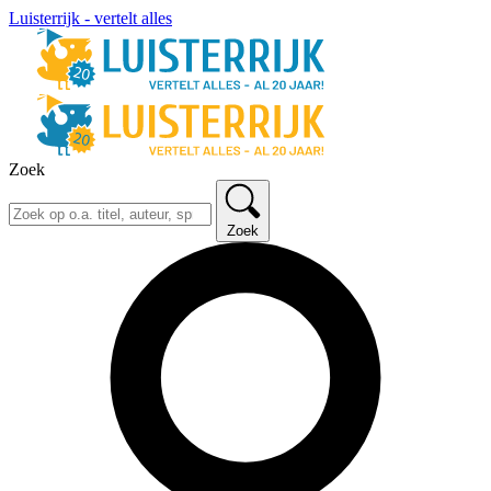
Luisterrijk - vertelt alles
Zoek
Zoek