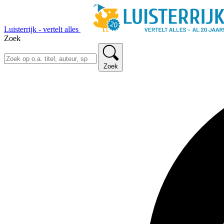
Luisterrijk - vertelt alles
Zoek
Zoek