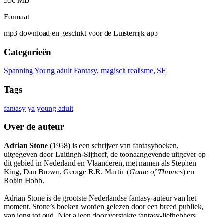
556 MB
Formaat
mp3 download en geschikt voor de Luisterrijk app
Categorieën
Spanning
Young adult
Fantasy, magisch realisme, SF
Tags
fantasy
ya
young adult
Over de auteur
Adrian Stone
(1958) is een schrijver van fantasyboeken,
uitgegeven door Luitingh-Sijthoff, de toonaangevende uitgever op
dit gebied in Nederland en Vlaanderen, met namen als Stephen
King, Dan Brown, George R.R. Martin (
Game of Thrones
) en
Robin Hobb.
Adrian Stone is de grootste Nederlandse fantasy-auteur van het
moment. Stone’s boeken worden gelezen door een breed publiek,
van jong tot oud. Niet alleen door verstokte fantasy-liefhebbers,