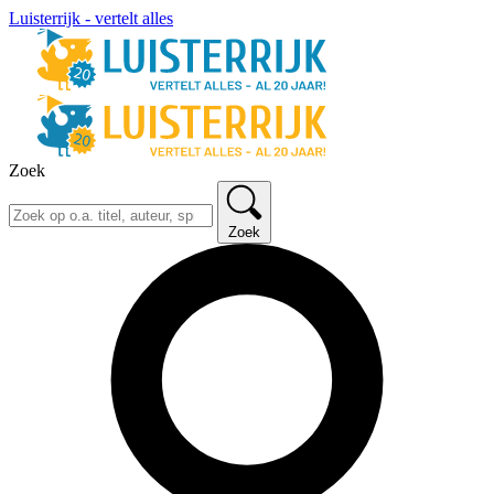
Luisterrijk - vertelt alles
Zoek
Zoek