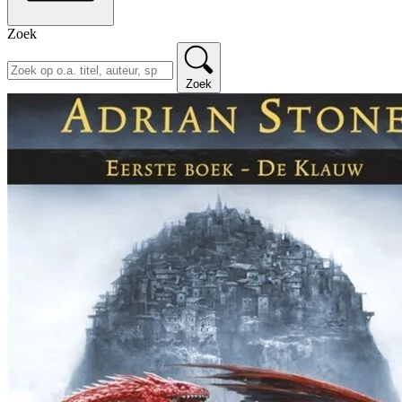
Zoek
Zoek