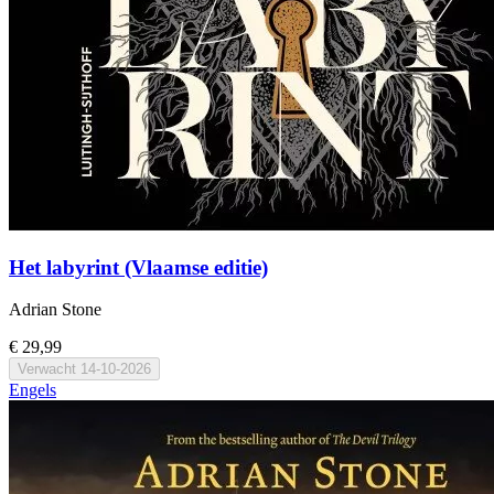
Het labyrint (Vlaamse editie)
Adrian Stone
€ 29,99
Verwacht
14-10-2026
Engels