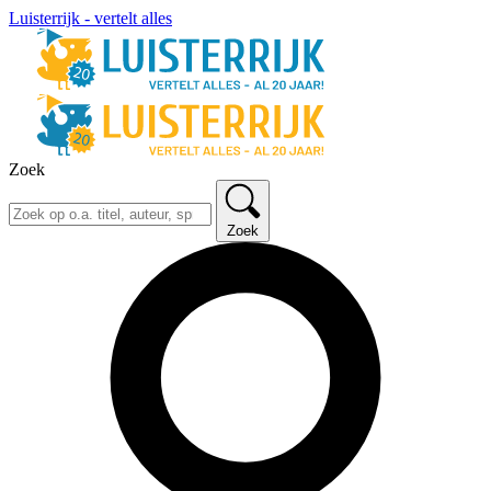
Luisterrijk - vertelt alles
Zoek
Zoek