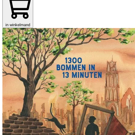
in winkelmand