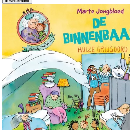
in winkelmand