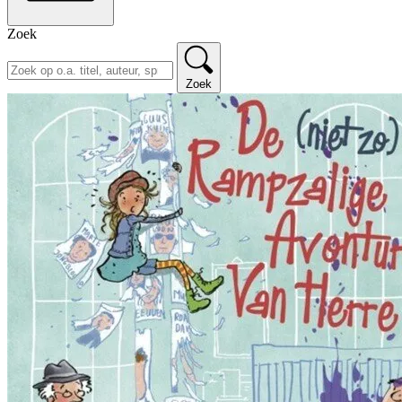
Zoek
Zoek