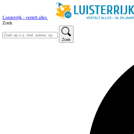
Luisterrijk - vertelt alles
Zoek
Zoek