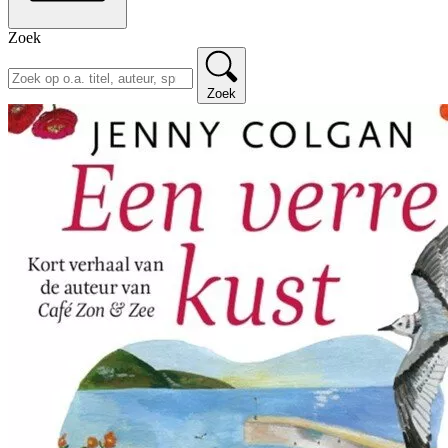
Zoek
Zoek