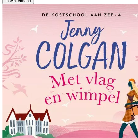
in winkelmand