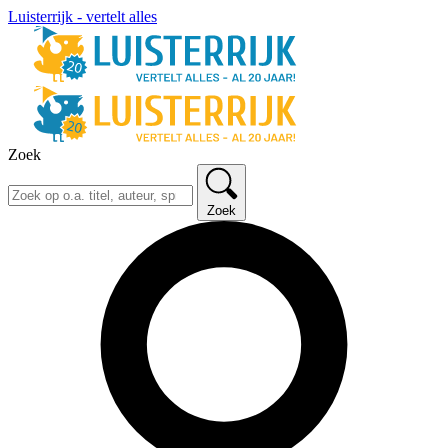
Luisterrijk - vertelt alles
Zoek
Zoek