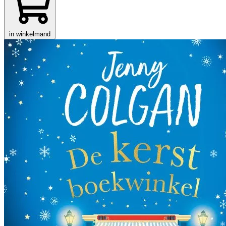
in winkelmand