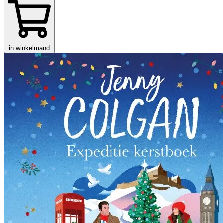
in winkelmand