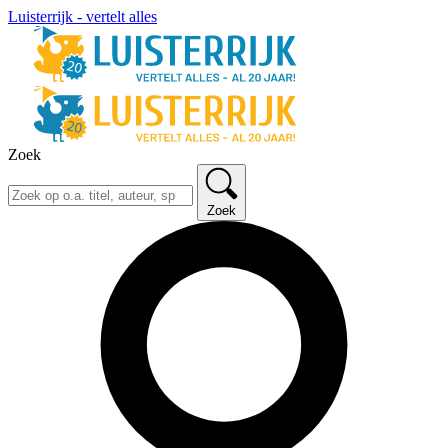
Luisterrijk - vertelt alles
Zoek
Zoek