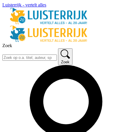
Luisterrijk - vertelt alles
Zoek
Zoek