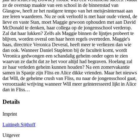
ze de overstap maakte van een school in de binnenstad van
Glasgow, heeft ze het rustigere tempo van het meisjesinternaat aan
zee leren waarderen. Nu ze ook verloofd is met haar oude vriend, de
lieve en vaste Stan, moet Maggie gewoon ophouden met aan David
McDonald te denken, haar collega op de jongensschool verderop.
Zal dat haar lukken? Zelfs als Maggie binnen de lijntjes probeert te
blijven, worden overal om haar heen regels overtreden. Maggie's
baas, directrice Veronica Deveral, heeft meer te verliezen dan wie
dan ook. Wanneer Daniel Stapleton bij de faculteit komt, wordt
Veronica gedwongen een schandalig geheim onder ogen te zien
waarvan ze dacht dat ze het voor altijd had begraven. Hoelang zal
ze haar verleden geheim kunnen houden? Na een zomervakantie
samen in Spanje zijn Fliss en Alice dikke vrienden. Maar het nieuws
dat Will, de geheime crush van Fliss, nu naar de jongensschool gaat,
veroorzaakt wrijving wanneer Will meer geïnteresseerd lijkt in Alice
dan in Fliss…
Details
Imprint
Luitingh Sijthoff
Uitgever