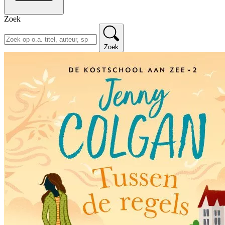
Zoek
Zoek