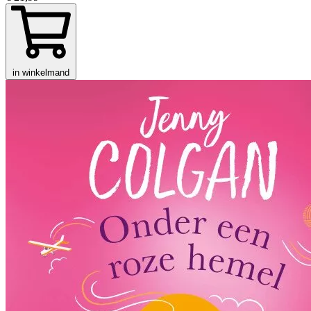
in winkelmand