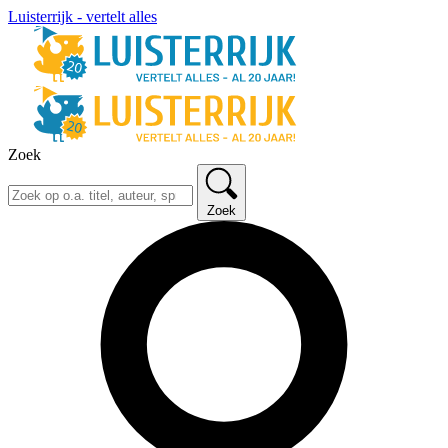
Luisterrijk - vertelt alles
Zoek
Zoek