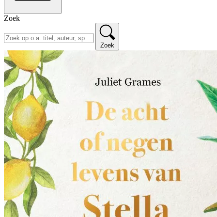
Zoek
Zoek