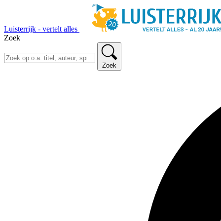
Luisterrijk - vertelt alles
Zoek
Zoek