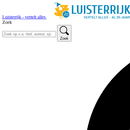
Luisterrijk - vertelt alles
Zoek
Zoek