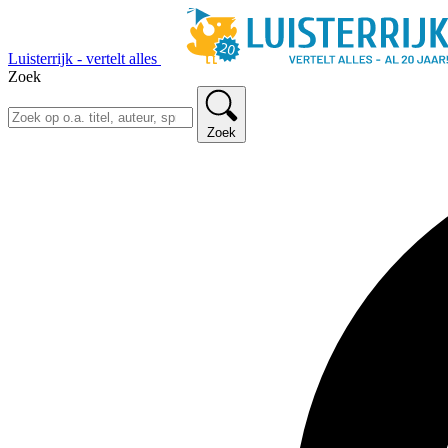
Luisterrijk - vertelt alles
Zoek
Zoek