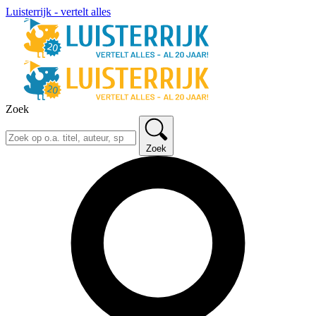
Luisterrijk - vertelt alles
Zoek
Zoek