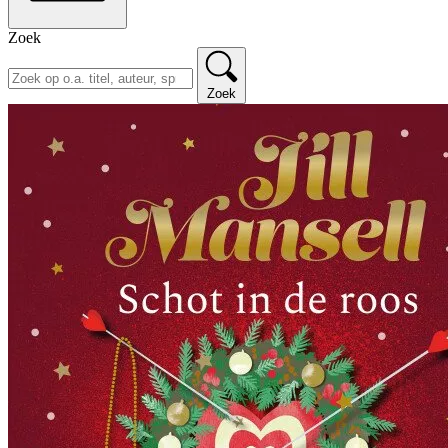
Zoek
Zoek