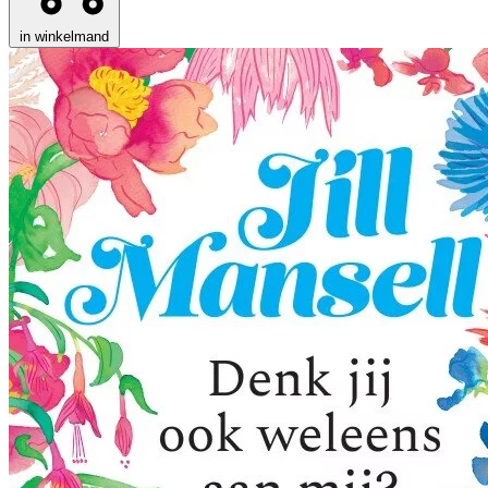
in winkelmand