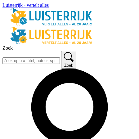
Luisterrijk - vertelt alles
Zoek
Zoek