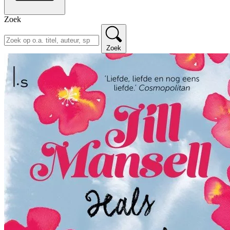
Zoek
Zoek