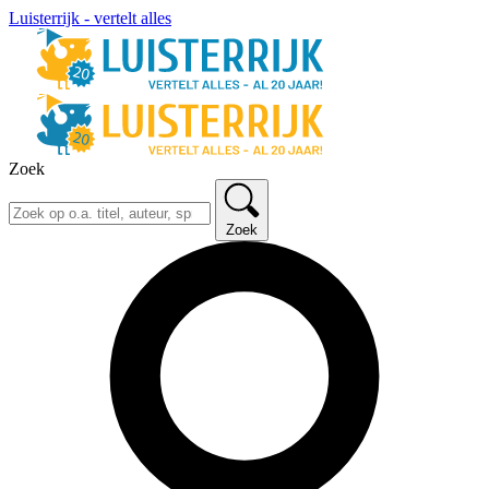
Luisterrijk - vertelt alles
Zoek
Zoek