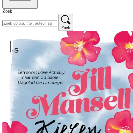
Zoek
Zoek