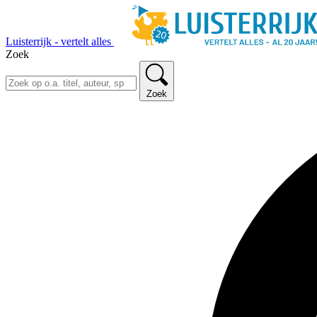
Luisterrijk - vertelt alles
Zoek
Zoek