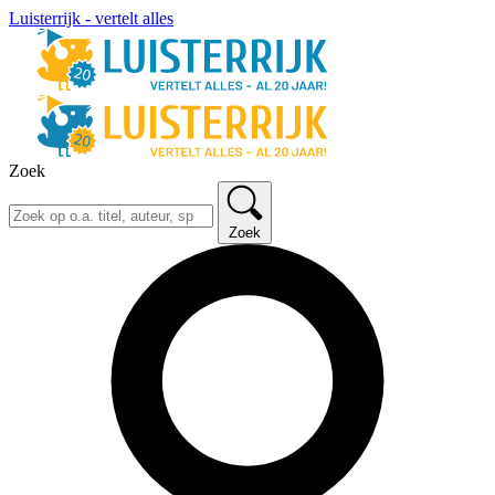
Luisterrijk - vertelt alles
Zoek
Zoek