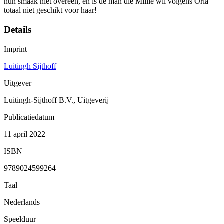
hun smaak niet overeen, en is de man die Millie wil volgens Orla
totaal niet geschikt voor haar!
Details
Imprint
Luitingh Sijthoff
Uitgever
Luitingh-Sijthoff B.V., Uitgeverij
Publicatiedatum
11 april 2022
ISBN
9789024599264
Taal
Nederlands
Speelduur