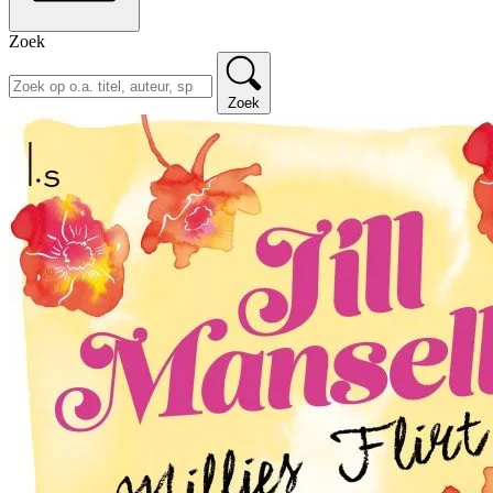
Zoek
Zoek