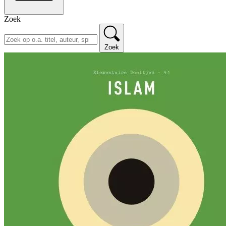
Zoek
Zoek