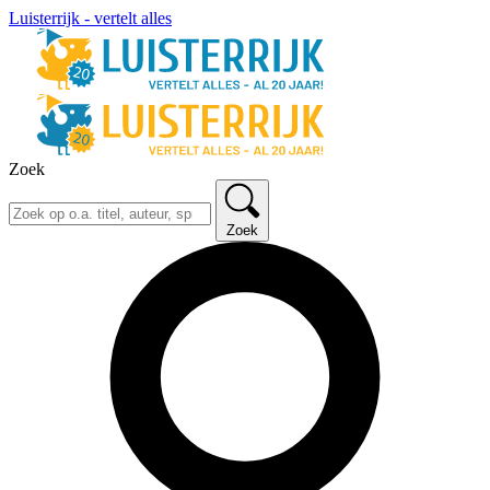
Luisterrijk - vertelt alles
Zoek
Zoek