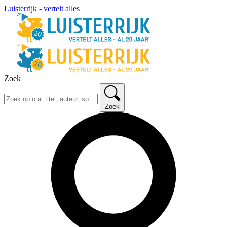
Luisterrijk - vertelt alles
Zoek
Zoek