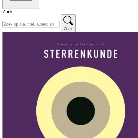
Zoek
Zoek