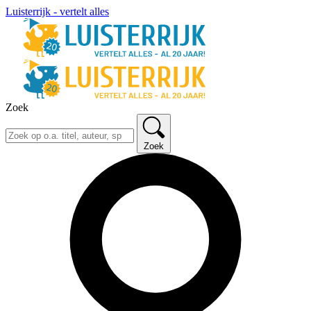
Luisterrijk - vertelt alles
Zoek
Zoek