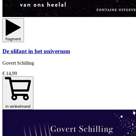
fragment
De olifant in het universum
Govert Schilling
€ 14,99
in winkelmand