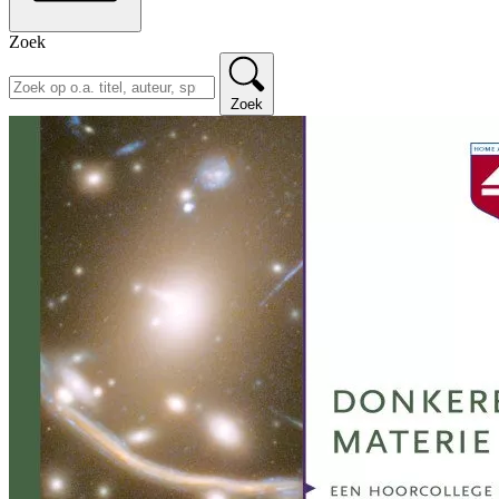
Zoek
Zoek