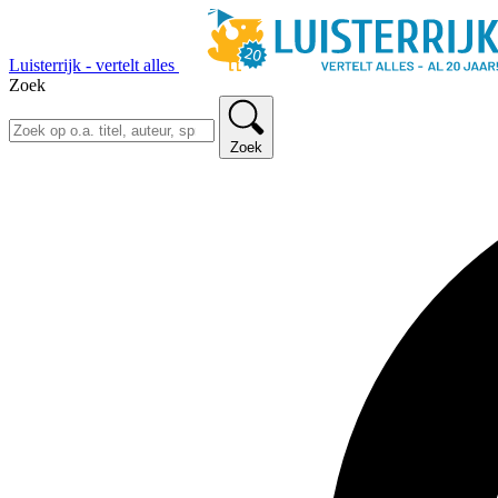
Luisterrijk - vertelt alles
Zoek
Zoek