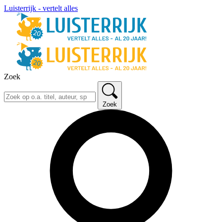
Luisterrijk - vertelt alles
Zoek
Zoek