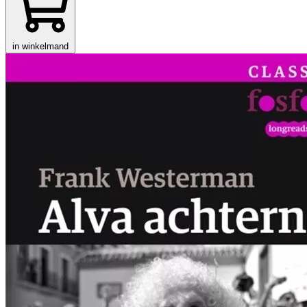
in winkelmand