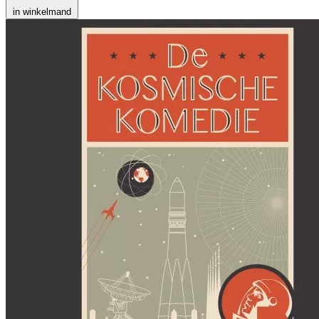
in winkelmand