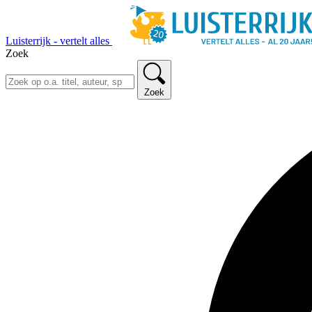
Luisterrijk - vertelt alles
Zoek
Zoek