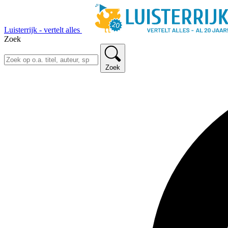
Luisterrijk - vertelt alles
Zoek
Zoek