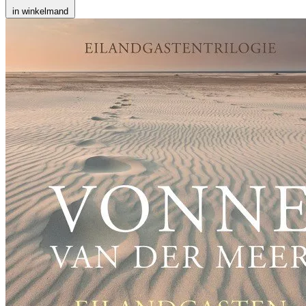
in winkelmand