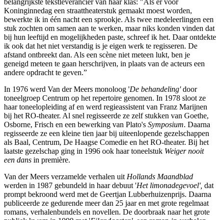
belangrijkste tekstleverancier van haar klas: "Als er voor
Koninginnedag een straattheaterstuk gemaakt moest worden,
bewerkte ik in één nacht een sprookje. Als twee medeleerlingen een
stuk zochten om samen aan te werken, maar niks konden vinden dat
bij hun leeftijd en mogelijkheden paste, schreef ik het. Daar ontdekte
ik ook dat het niet verstandig is je eigen werk te regisseren. De
afstand ontbreekt dan. Als een scène niet meteen lukt, ben je
geneigd meteen te gaan herschrijven, in plaats van de acteurs een
andere opdracht te geven.”
In 1976 werd Van der Meers monoloog '
De behandeling'
door
toneelgroep Centrum op het repertoire genomen. In 1978 sloot ze
haar toneelopleiding af en werd regieassistent van Franz Marijnen
bij het RO-theater. Al snel regisseerde ze zelf stukken van Goethe,
Osborne, Frisch en een bewerking van Plato's
Symposium
. Daarna
regisseerde ze een kleine tien jaar bij uiteenlopende gezelschappen
als Baal, Centrum, De Haagse Comedie en het RO-theater. Bij het
laatste gezelschap ging in 1996 ook haar toneelstuk
Weiger nooit
een dans
in première.
Van der Meers verzamelde verhalen uit
Hollands Maandblad
werden in 1987 gebundeld in haar debuut '
Het limonadegevoel',
dat
prompt bekroond werd met de Geertjan Lubberhuizenprijs. Daarna
publiceerde ze gedurende meer dan 25 jaar en met grote regelmaat
romans, verhalenbundels en novellen. De doorbraak naar het grote