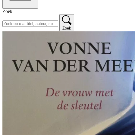
Zoek
Zoek