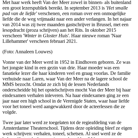
Met haar werk heeft Van der Meer zowel in binnen- als buitenland
een groot lezerspubliek bereikt. In september 2013 is '
Het smalle
pad van de liefde'
verschenen
, e
en roman over een onmogelijke
liefde die de weg vrijmaakt naar een ander verlangen. In het najaar
van 2014 was zij twee maanden gastschrijver in Brussel, met een
lesopdracht (proza schrijven) aan het Rits. In oktober 2015
verscheen '
Winter in Gloster Huis'.
Haar nieuwe roman 'Naar
Lillehammer' verscheen februari 2021.
(Foto: Annaleen Louwes)
Vonne van der Meer werd in 1952 in Eindhoven geboren. Ze was
het jongste kind in een gezin van drie. Haar moeder was een
fanatieke lezer die haar kinderen veel en graag voorlas. De familie
verhuisde naar Laren, waar Van der Meer na de lagere school de
MMS bezocht. Omdat ze zich bij de lessen Nederlands
onderscheidde bij het opstelschrijven mocht Van der Meer bij haar
eindexamen verhalen inleveren. Na haar eindexamen ging ze een
jaar naar een high school in de Verenigde Staten, waar haar liefde
voor het toneel werd aangewakkerd door de acteerlessen die ze
volgde.
Twee jaar later werd ze toegelaten tot de regieafdeling van de
Amsterdamse Theaterschool. Tijdens deze opleiding bleef ze eigen
werk schrijven: verhalen, toneel, schetsen. Al snel werd ze de