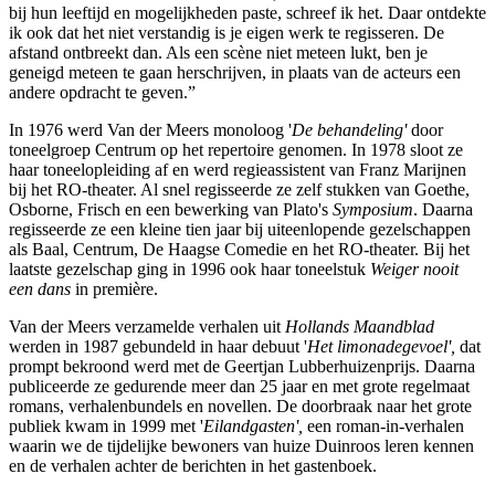
bij hun leeftijd en mogelijkheden paste, schreef ik het. Daar ontdekte
ik ook dat het niet verstandig is je eigen werk te regisseren. De
afstand ontbreekt dan. Als een scène niet meteen lukt, ben je
geneigd meteen te gaan herschrijven, in plaats van de acteurs een
andere opdracht te geven.”
In 1976 werd Van der Meers monoloog '
De behandeling'
door
toneelgroep Centrum op het repertoire genomen. In 1978 sloot ze
haar toneelopleiding af en werd regieassistent van Franz Marijnen
bij het RO-theater. Al snel regisseerde ze zelf stukken van Goethe,
Osborne, Frisch en een bewerking van Plato's
Symposium
. Daarna
regisseerde ze een kleine tien jaar bij uiteenlopende gezelschappen
als Baal, Centrum, De Haagse Comedie en het RO-theater. Bij het
laatste gezelschap ging in 1996 ook haar toneelstuk
Weiger nooit
een dans
in première.
Van der Meers verzamelde verhalen uit
Hollands Maandblad
werden in 1987 gebundeld in haar debuut '
Het limonadegevoel',
dat
prompt bekroond werd met de Geertjan Lubberhuizenprijs. Daarna
publiceerde ze gedurende meer dan 25 jaar en met grote regelmaat
romans, verhalenbundels en novellen. De doorbraak naar het grote
publiek kwam in 1999 met '
Eilandgasten',
een roman-in-verhalen
waarin we de tijdelijke bewoners van huize Duinroos leren kennen
en de verhalen achter de berichten in het gastenboek.