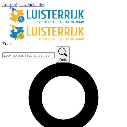
Luisterrijk - vertelt alles
Zoek
Zoek