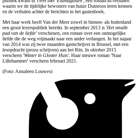
publiek kwam in 1999 met '
Eilandgasten',
een roman-in-verhalen
waarin we de tijdelijke bewoners van huize Duinroos leren kennen
en de verhalen achter de berichten in het gastenboek.
Met haar werk heeft Van der Meer zowel in binnen- als buitenland
een groot lezerspubliek bereikt. In september 2013 is '
Het smalle
pad van de liefde'
verschenen
, e
en roman over een onmogelijke
liefde die de weg vrijmaakt naar een ander verlangen. In het najaar
van 2014 was zij twee maanden gastschrijver in Brussel, met een
lesopdracht (proza schrijven) aan het Rits. In oktober 2015
verscheen '
Winter in Gloster Huis'.
Haar nieuwe roman 'Naar
Lillehammer' verscheen februari 2021.
(Foto: Annaleen Louwes)