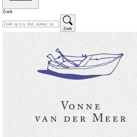
Zoek
Zoek