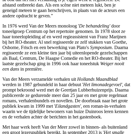
afstand ontbreekt dan. Als een scène niet meteen lukt, ben je
geneigd meteen te gaan herschrijven, in plaats van de acteurs een
andere opdracht te geven.”
In 1976 werd Van der Meers monoloog '
De behandeling'
door
toneelgroep Centrum op het repertoire genomen. In 1978 sloot ze
haar toneelopleiding af en werd regieassistent van Franz Marijnen
bij het RO-theater. Al snel regisseerde ze zelf stukken van Goethe,
Osborne, Frisch en een bewerking van Plato's
Symposium
. Daarna
regisseerde ze een kleine tien jaar bij uiteenlopende gezelschappen
als Baal, Centrum, De Haagse Comedie en het RO-theater. Bij het
laatste gezelschap ging in 1996 ook haar toneelstuk
Weiger nooit
een dans
in première.
Van der Meers verzamelde verhalen uit
Hollands Maandblad
werden in 1987 gebundeld in haar debuut '
Het limonadegevoel',
dat
prompt bekroond werd met de Geertjan Lubberhuizenprijs. Daarna
publiceerde ze gedurende meer dan 25 jaar en met grote regelmaat
romans, verhalenbundels en novellen. De doorbraak naar het grote
publiek kwam in 1999 met '
Eilandgasten',
een roman-in-verhalen
waarin we de tijdelijke bewoners van huize Duinroos leren kennen
en de verhalen achter de berichten in het gastenboek.
Met haar werk heeft Van der Meer zowel in binnen- als buitenland
een groot lezerspubliek bereikt. In september 2013 is '
Het smalle