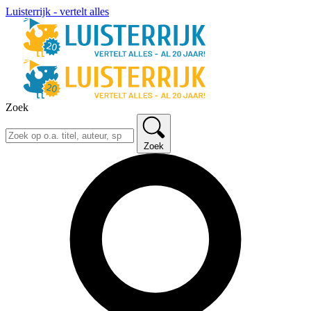
Luisterrijk - vertelt alles
Zoek
Zoek