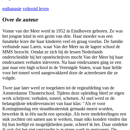
euthanasie
voltooid leven
Over de auteur
Vonne van der Meer werd in 1952 in Eindhoven geboren. Ze was
het jongste kind in een gezin van drie. Haar moeder was een
fanatieke lezer die haar kinderen veel en graag voorlas. De familie
verhuisde naar Laren, waar Van der Meer na de lagere school de
MMS bezocht. Omdat ze zich bij de lessen Nederlands
onderscheidde bij het opstelschrijven mocht Van der Meer bij haar
eindexamen verhalen inleveren. Na haar eindexamen ging ze een
jaar naar een high school in de Verenigde Staten, waar haar liefde
voor het toneel werd aangewakkerd door de acteerlessen die ze
volgde.
Twee jaar later werd ze toegelaten tot de regieafdeling van de
Amsterdamse Theaterschool. Tijdens deze opleiding bleef ze eigen
werk schrijven: verhalen, toneel, schetsen. Al snel werd ze de
belangrijkste tekstleverancier van haar klas: "Als er voor
Koninginnedag een straattheaterstuk gemaakt moest worden,
bewerkte ik in één nacht een sprookje. Als twee medeleerlingen een
stuk zochten om samen aan te werken, maar niks konden vinden dat
bij hun leeftijd en mogelijkheden paste, schreef ik het. Daar ontdekte
ik ook dat het niet verstandig is je eigen werk te regisseren. De