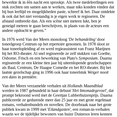
bewerkte ik in één nacht een sprookje. Als twee medeleerlingen een
stuk zochten om samen aan te werken, maar niks konden vinden dat
bij hun leeftijd en mogelijkheden paste, schreef ik het. Daar ontdekte
ik ook dat het niet verstandig is je eigen werk te regisseren. De
afstand ontbreekt dan. Als een scène niet meteen lukt, ben je
geneigd meteen te gaan herschrijven, in plaats van de acteurs een
andere opdracht te geven.”
In 1976 werd Van der Meers monoloog '
De behandeling'
door
toneelgroep Centrum op het repertoire genomen. In 1978 sloot ze
haar toneelopleiding af en werd regieassistent van Franz Marijnen
bij het RO-theater. Al snel regisseerde ze zelf stukken van Goethe,
Osborne, Frisch en een bewerking van Plato's
Symposium
. Daarna
regisseerde ze een kleine tien jaar bij uiteenlopende gezelschappen
als Baal, Centrum, De Haagse Comedie en het RO-theater. Bij het
laatste gezelschap ging in 1996 ook haar toneelstuk
Weiger nooit
een dans
in première.
Van der Meers verzamelde verhalen uit
Hollands Maandblad
werden in 1987 gebundeld in haar debuut '
Het limonadegevoel',
dat
prompt bekroond werd met de Geertjan Lubberhuizenprijs. Daarna
publiceerde ze gedurende meer dan 25 jaar en met grote regelmaat
romans, verhalenbundels en novellen. De doorbraak naar het grote
publiek kwam in 1999 met '
Eilandgasten',
een roman-in-verhalen
waarin we de tijdelijke bewoners van huize Duinroos leren kennen