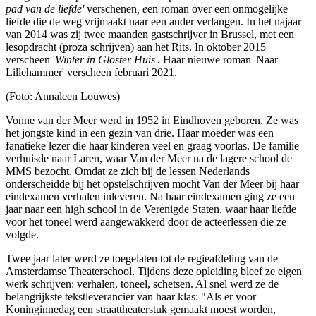
pad van de liefde'
verschenen
, e
en roman over een onmogelijke
liefde die de weg vrijmaakt naar een ander verlangen. In het najaar
van 2014 was zij twee maanden gastschrijver in Brussel, met een
lesopdracht (proza schrijven) aan het Rits. In oktober 2015
verscheen '
Winter in Gloster Huis'.
Haar nieuwe roman 'Naar
Lillehammer' verscheen februari 2021.
(Foto: Annaleen Louwes)
Vonne van der Meer werd in 1952 in Eindhoven geboren. Ze was
het jongste kind in een gezin van drie. Haar moeder was een
fanatieke lezer die haar kinderen veel en graag voorlas. De familie
verhuisde naar Laren, waar Van der Meer na de lagere school de
MMS bezocht. Omdat ze zich bij de lessen Nederlands
onderscheidde bij het opstelschrijven mocht Van der Meer bij haar
eindexamen verhalen inleveren. Na haar eindexamen ging ze een
jaar naar een high school in de Verenigde Staten, waar haar liefde
voor het toneel werd aangewakkerd door de acteerlessen die ze
volgde.
Twee jaar later werd ze toegelaten tot de regieafdeling van de
Amsterdamse Theaterschool. Tijdens deze opleiding bleef ze eigen
werk schrijven: verhalen, toneel, schetsen. Al snel werd ze de
belangrijkste tekstleverancier van haar klas: "Als er voor
Koninginnedag een straattheaterstuk gemaakt moest worden,