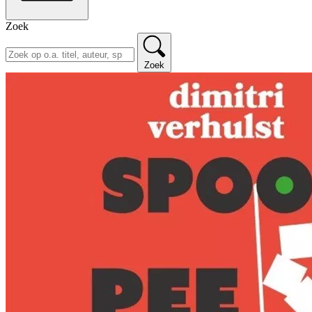
Zoek
Zoek