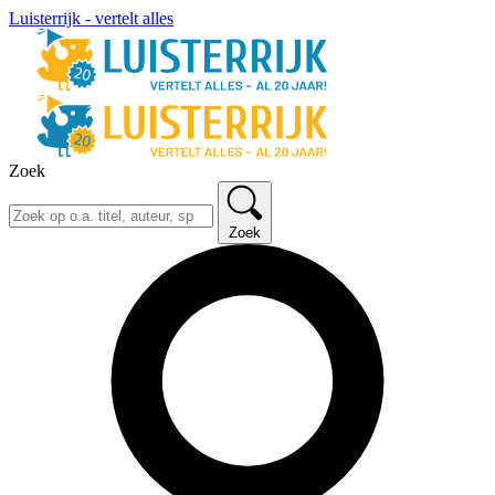
Luisterrijk - vertelt alles
Zoek
Zoek