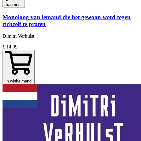
fragment
Monoloog van iemand die het gewoon werd tegen
zichzelf te praten
Dimitri Verhulst
€ 14,99
in winkelmand