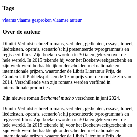
Tags
vlaams
vlaams gesproken
vlaamse auteur
Over de auteur
Dimitri Verhulst schreef romans, verhalen, gedichten, essays, toneel,
liedteksten, opera’s, scenario’s; hij presenteerde tv­programma’s en
regisseert films. Zijn boeken worden in 30 talen gelezen over de
hele wereld. In 2015 tekende hij voor het Boekenweekgeschenk en
zijn werk werd herhaaldelijk onderscheiden met nationale en
internationale prijzen, waaronder de Libris Literatuur Prijs, de
Gouden Uil Publieksprijs en de Tzumprijs voor de mooiste zin van
2014. Verschillende van zijn romans werden verfilmd in
internationale producties.
Zijn nieuwe roman
Bechamel mucho
verscheen in juni 2024.
Dimitri Verhulst schreef romans, verhalen, gedichten, essays, toneel,
liedteksten, opera’s, scenario’s; hij presenteerde tv­programma’s en
regisseert films. Zijn boeken worden in 30 talen gelezen over de
hele wereld. In 2015 tekende hij voor het Boekenweekgeschenk en
zijn werk werd herhaaldelijk onderscheiden met nationale en
internationale prijzen, waaronder de Libris Literatuur Prijs, de