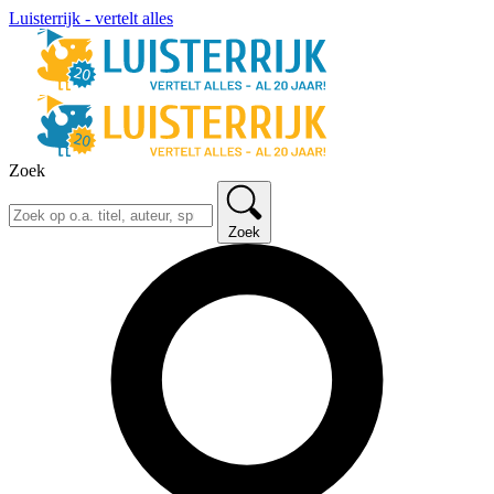
Luisterrijk - vertelt alles
Zoek
Zoek