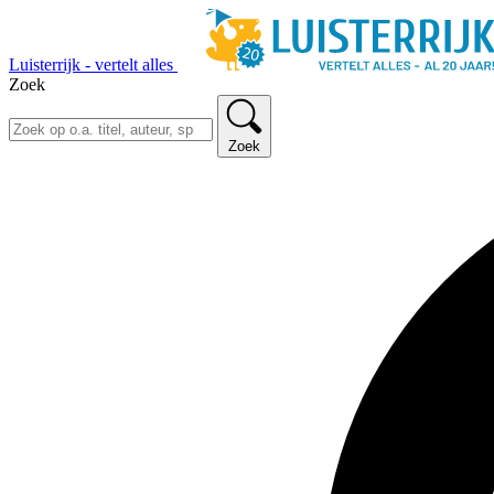
Luisterrijk - vertelt alles
Zoek
Zoek