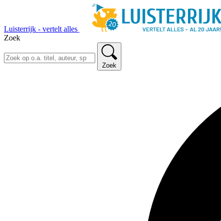
Luisterrijk - vertelt alles
Zoek
Zoek