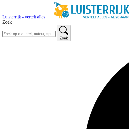
Luisterrijk - vertelt alles
Zoek
Zoek