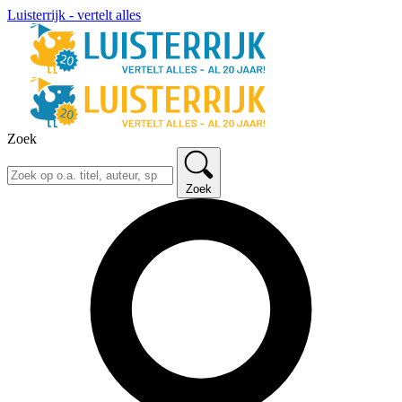
Luisterrijk - vertelt alles
Zoek
Zoek