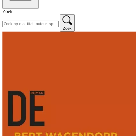
Zoek
Zoek