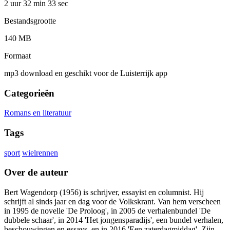
2 uur 32 min
33 sec
Bestandsgrootte
140 MB
Formaat
mp3 download en geschikt voor de Luisterrijk app
Categorieën
Romans en literatuur
Tags
sport
wielrennen
Over de auteur
Bert Wagendorp (1956) is schrijver, essayist en columnist. Hij
schrijft al sinds jaar en dag voor de Volkskrant. Van hem verscheen
in 1995 de novelle 'De Proloog', in 2005 de verhalenbundel 'De
dubbele schaar', in 2014 'Het jongensparadijs', een bundel verhalen,
beschouwingen en essays, en in 2016 'Een zaterdagmiddag'. Zijn