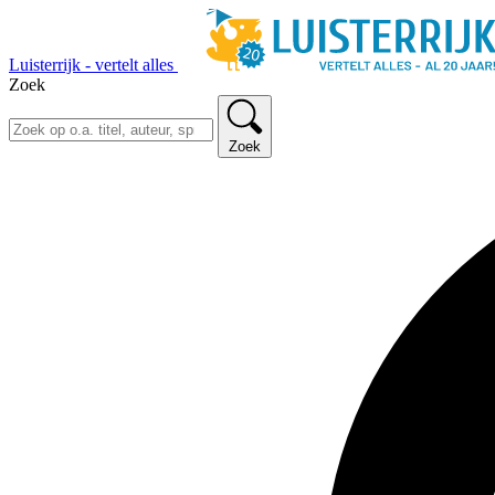
Luisterrijk - vertelt alles
Zoek
Zoek