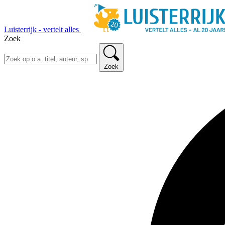
Luisterrijk - vertelt alles
Zoek
Zoek