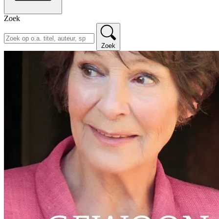
Zoek
Zoek