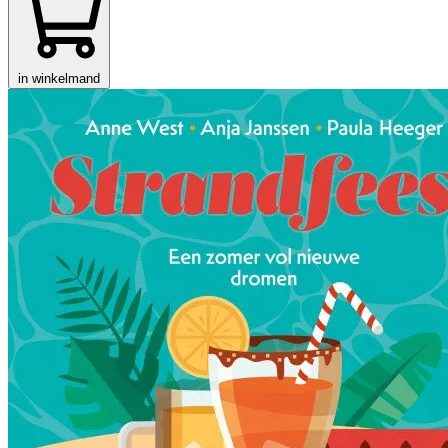
in winkelmand