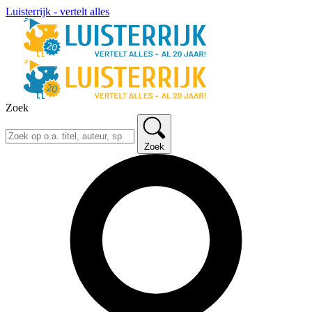
Luisterrijk - vertelt alles
Zoek
Zoek