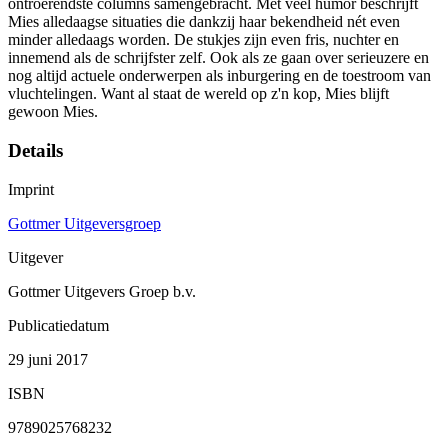
ontroerendste columns samengebracht. Met veel humor beschrijft
Mies alledaagse situaties die dankzij haar bekendheid nét even
minder alledaags worden. De stukjes zijn even fris, nuchter en
innemend als de schrijfster zelf. Ook als ze gaan over serieuzere en
nog altijd actuele onderwerpen als inburgering en de toestroom van
vluchtelingen. Want al staat de wereld op z'n kop, Mies blijft
gewoon Mies.
Details
Imprint
Gottmer Uitgeversgroep
Uitgever
Gottmer Uitgevers Groep b.v.
Publicatiedatum
29 juni 2017
ISBN
9789025768232