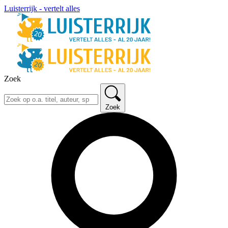
Luisterrijk - vertelt alles
Zoek
Zoek