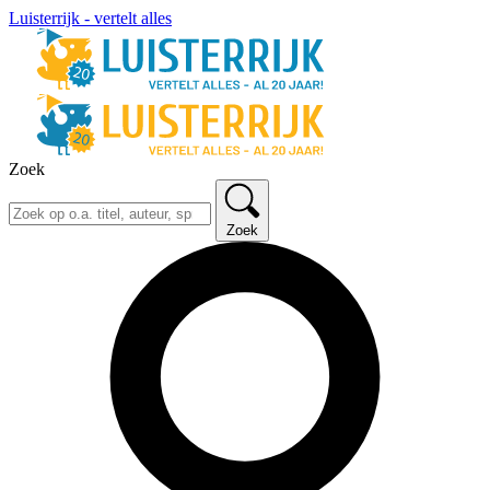
Luisterrijk - vertelt alles
Zoek
Zoek