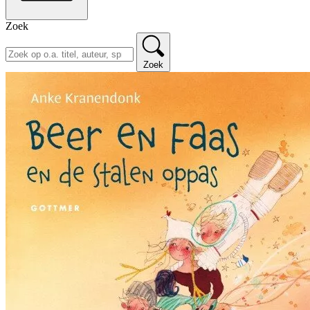
Zoek
Zoek