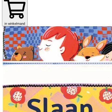
in winkelmand