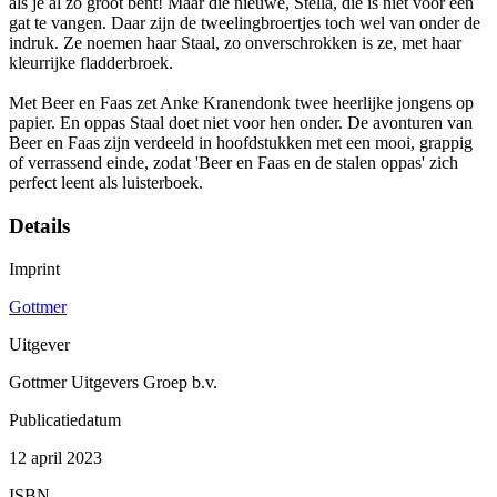
als je al zo groot bent! Maar die nieuwe, Stella, die is niet voor één
gat te vangen. Daar zijn de tweelingbroertjes toch wel van onder de
indruk. Ze noemen haar Staal, zo onverschrokken is ze, met haar
kleurrijke fladderbroek.
Met Beer en Faas zet Anke Kranendonk twee heerlijke jongens op
papier. En oppas Staal doet niet voor hen onder. De avonturen van
Beer en Faas zijn verdeeld in hoofdstukken met een mooi, grappig
of verrassend einde, zodat 'Beer en Faas en de stalen oppas' zich
perfect leent als luisterboek.
Details
Imprint
Gottmer
Uitgever
Gottmer Uitgevers Groep b.v.
Publicatiedatum
12 april 2023
ISBN