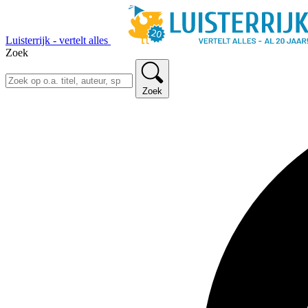
Luisterrijk - vertelt alles
Zoek
Zoek