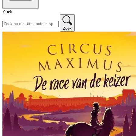
Zoek
Zoek