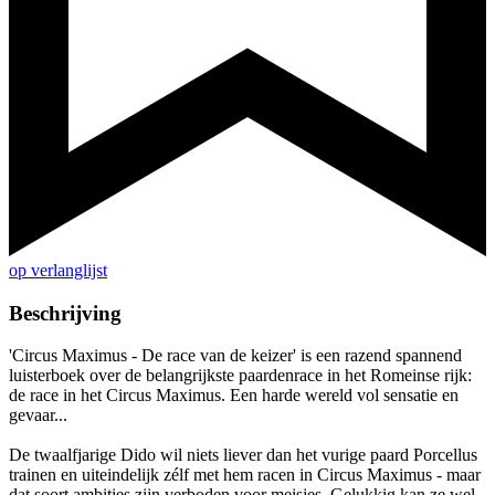
op verlanglijst
Beschrijving
'Circus Maximus - De race van de keizer' is een razend spannend
luisterboek over de belangrijkste paardenrace in het Romeinse rijk:
de race in het Circus Maximus. Een harde wereld vol sensatie en
gevaar...
De twaalfjarige Dido wil niets liever dan het vurige paard Porcellus
trainen en uiteindelijk zélf met hem racen in Circus Maximus - maar
dat soort ambities zijn verboden voor meisjes. Gelukkig kan ze wel