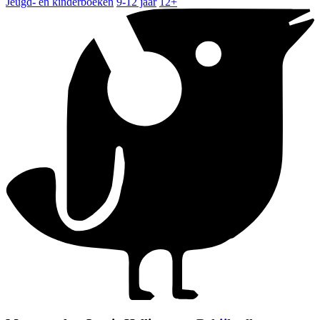
Jeugd- en kinderboeken
9-12 jaar
12+