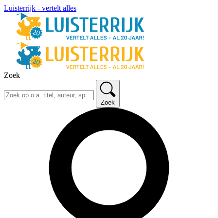
Luisterrijk - vertelt alles
Zoek
Zoek