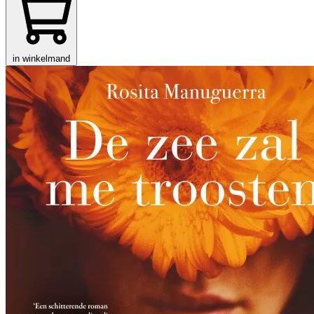
in winkelmand