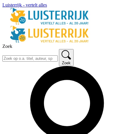
Luisterrijk - vertelt alles
Zoek
Zoek