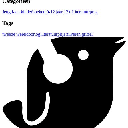
Categorieën
Jeugd- en kinderboeken
9-12 jaar
12+
Literatuurprijs
Tags
tweede wereldoorlog
literatuurprijs
zilveren griffel