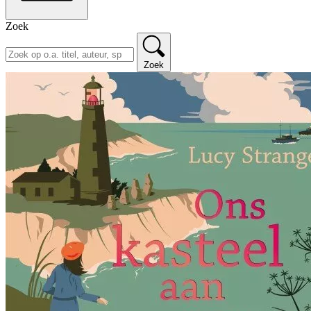
Zoek
Zoek