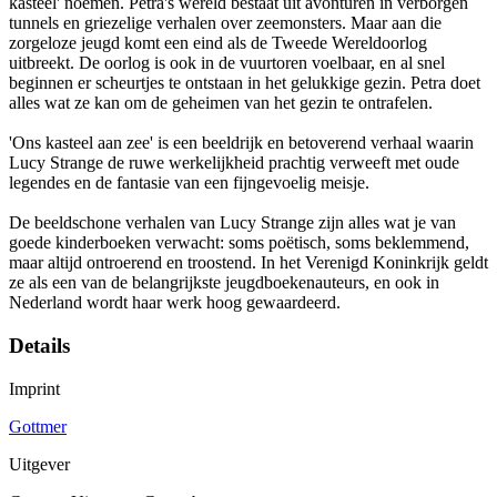
kasteel' noemen. Petra's wereld bestaat uit avonturen in verborgen
tunnels en griezelige verhalen over zeemonsters. Maar aan die
zorgeloze jeugd komt een eind als de Tweede Wereldoorlog
uitbreekt. De oorlog is ook in de vuurtoren voelbaar, en al snel
beginnen er scheurtjes te ontstaan in het gelukkige gezin. Petra doet
alles wat ze kan om de geheimen van het gezin te ontrafelen.
'Ons kasteel aan zee' is een beeldrijk en betoverend verhaal waarin
Lucy Strange de ruwe werkelijkheid prachtig verweeft met oude
legendes en de fantasie van een fijngevoelig meisje.
De beeldschone verhalen van Lucy Strange zijn alles wat je van
goede kinderboeken verwacht: soms poëtisch, soms beklemmend,
maar altijd ontroerend en troostend. In het Verenigd Koninkrijk geldt
ze als een van de belangrijkste jeugdboekenauteurs, en ook in
Nederland wordt haar werk hoog gewaardeerd.
Details
Imprint
Gottmer
Uitgever