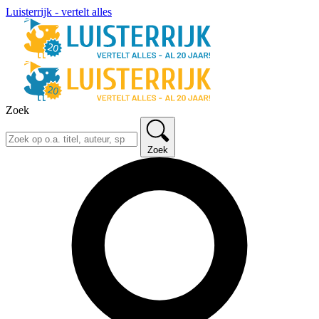
Luisterrijk - vertelt alles
Zoek
Zoek