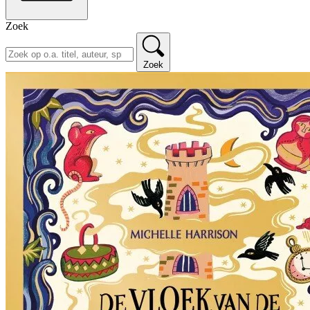
Zoek
Zoek