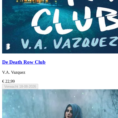
De Death Row Club
V.A. Vazquez
€ 22,99
Verwacht
18-08-2026