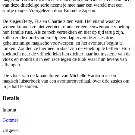
van deze driedelige serie neemt je mee naar een wereld met een
snufje magie. Voorgelezen door Emmelie Zipson.
De zusjes Betty, Flis en Charlie zitten vast. Het eiland waar ze
wonen kunnen ze niet verlaten, omdat er een eeuwenoude vloek op
hun familie rust. Als ze toch vertrekken en niet op tijd terug zijn,
zullen ze de dood vinden. Op een dag erven de zusjes drie
geheimzinnige magische voorwerpen, en het avontuur begint te
lonken. Zouden ze hiermee in staat zijn de vloek op te heffen? Hun
zoektocht naar de vrijheid leidt hen dichter naar het mysterie van de
vloek en mondt uit in een race tegen de klok waar hun levens van
afhangen...
'De vloek van de kraaientoren' van Michelle Harrison is een
magisch luisterboek van een avonturenverhaal, over drie zusjes om
in je hart te sluiten.
Details
Imprint
Gottmer
Uitgever