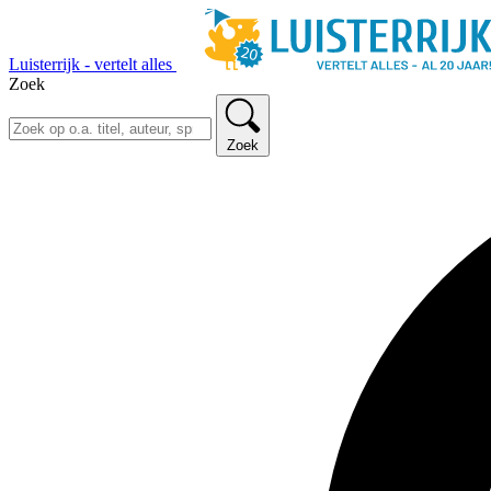
Luisterrijk - vertelt alles
Zoek
Zoek