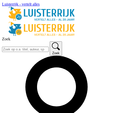
Luisterrijk - vertelt alles
Zoek
Zoek