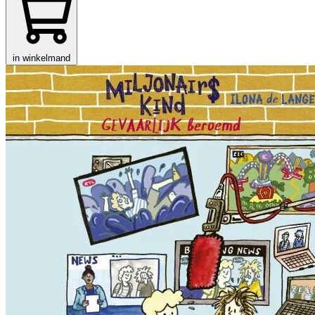
in winkelmand