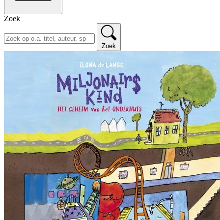
Zoek
Zoek