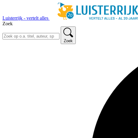
Luisterrijk - vertelt alles
Zoek
Zoek