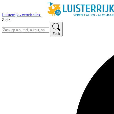
Luisterrijk - vertelt alles
Zoek
Zoek